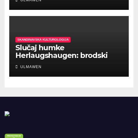
SKANDINAVSKA KULTUROLOGIJA
Slučaj humke
Herlaugshaugen: brodski
ukopi prethodili Vikinškom
ULMAWEN
dobu?