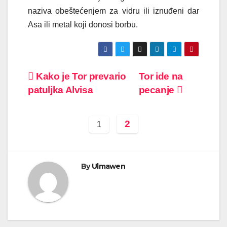
naziva obeštećenjem za vidru ili iznuđeni dar
Asa ili metal koji donosi borbu.
Post
Kako je Tor prevario
Tor ide na
patuljka Alvisa
pecanje
navigation
2
1
By
Ulmawen