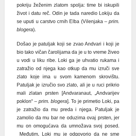
pokriju žeženim zlatom spolja: time bi iskupili
život i datu reč. Odin je tada naredio Lokiju da
se uputi u carstvo crnih Elba (Vilenjaka –
prim.
blogera
).
Došao je patuljak koji se zvao Andvari i koji je
bio tako vičan čarolijama da je u to vreme živeo
u vodi u liku ribe. Loki ga je uhvatio rukama i
zatražio od njega kao otkup da mu izruči sve
zlato koje ima u svom kamenom skrovištu.
Patuljak je izručio svo zlato, ali je u ruci prikrio
mali zlatan prsten [Andvaranaut, „Andvarijev
poklon“ –
prim. blogera
]. To je primetio Loki, pa
je zatražio da mu preda i njega. Patuljak je
zamolio da mu bar ne oduzima ovaj prsten, jer
mu on omogućava da umnožava svoj posed.
Međutim, Loki mu je odgovorio da ne sme