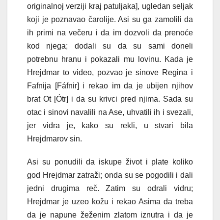
originalnoj verziji kraj patuljaka], ugledan seljak
koji je poznavao čarolije. Asi su ga zamolili da
ih primi na večeru i da im dozvoli da prenoće
kod njega; dodali su da su sami doneli
potrebnu hranu i pokazali mu lovinu. Kada je
Hrejdmar to video, pozvao je sinove Regina i
Fafnija [Fáfnir] i rekao im da je ubijen njihov
brat Ot [Ótr] i da su krivci pred njima. Sada su
otac i sinovi navalili na Ase, uhvatili ih i svezali,
jer vidra je, kako su rekli, u stvari bila
Hrejdmarov sin.
Asi su ponudili da iskupe život i plate koliko
god Hrejdmar zatraži; onda su se pogodili i dali
jedni drugima reč. Zatim su odrali vidru;
Hrejdmar je uzeo kožu i rekao Asima da treba
da je napune žeženim zlatom iznutra i da je