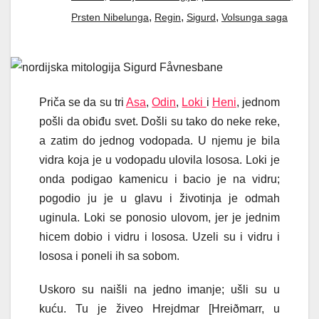
,
,
,
Prsten Nibelunga
Regin
Sigurd
Volsunga saga
Priča se da su tri
Asa
,
Odin
,
Loki
i
Heni
, jednom
pošli da obiđu svet. Došli su tako do neke reke,
a zatim do jednog vodopada. U njemu je bila
vidra koja je u vodopadu ulovila lososa. Loki je
onda podigao kamenicu i bacio je na vidru;
pogodio ju je u glavu i životinja je odmah
uginula. Loki se ponosio ulovom, jer je jednim
hicem dobio i vidru i lososa. Uzeli su i vidru i
lososa i poneli ih sa sobom.
Uskoro su naišli na jedno imanje; ušli su u
kuću. Tu je živeo Hrejdmar [Hreiðmarr, u