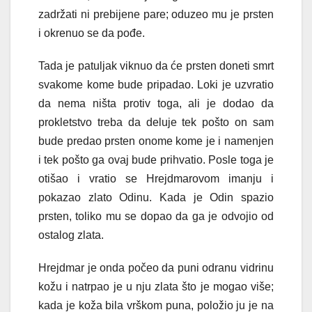
zadržati ni prebijene pare; oduzeo mu je prsten
i okrenuo se da pođe.
Tada je patuljak viknuo da će prsten doneti smrt
svakome kome bude pripadao. Loki je uzvratio
da nema ništa protiv toga, ali je dodao da
prokletstvo treba da deluje tek pošto on sam
bude predao prsten onome kome je i namenjen
i tek pošto ga ovaj bude prihvatio. Posle toga je
otišao i vratio se Hrejdmarovom imanju i
pokazao zlato Odinu. Kada je Odin spazio
prsten, toliko mu se dopao da ga je odvojio od
ostalog zlata.
Hrejdmar je onda počeo da puni odranu vidrinu
kožu i natrpao je u nju zlata što je mogao više;
kada je koža bila vrškom puna, položio ju je na