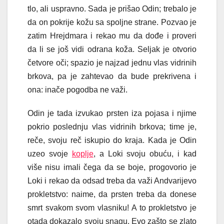
tlo, ali uspravno. Sada je prišao Odin; trebalo je
da on pokrije kožu sa spoljne strane. Pozvao je
zatim Hrejdmara i rekao mu da dođe i proveri
da li se još vidi odrana koža. Seljak je otvorio
četvore oči; spazio je najzad jednu vlas vidrinih
brkova, pa je zahtevao da bude prekrivena i
ona: inače pogodba ne važi.
Odin je tada izvukao prsten iza pojasa i njime
pokrio poslednju vlas vidrinih brkova; time je,
reče, svoju reč iskupio do kraja. Kada je Odin
uzeo svoje
koplje
, a Loki svoju obuću, i kad
više nisu imali čega da se boje, progovorio je
Loki i rekao da odsad treba da važi Andvarijevo
prokletstvo: naime, da prsten treba da donese
smrt svakom svom vlasniku! A to prokletstvo je
otada dokazalo svoju snagu. Evo zašto se zlato