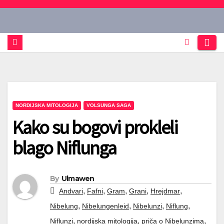
Skip
to
content
NORDIJSKA MITOLOGIJA
VOLSUNGA SAGA
Kako su bogovi prokleli
blago Niflunga
By
Ulmawen
,
,
,
,
,
Andvari
Fafni
Gram
Grani
Hrejdmar
,
,
,
,
Nibelung
Nibelungenleid
Nibelunzi
Niflung
,
,
,
Niflunzi
nordijska mitologija
priča o Nibelunzima