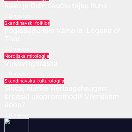
Kako je Odin naučio tajnu Runa
Ulmawen
Skandinavski folklor
Pogledajte film Valhalla: Legend of
Thor
Ulmawen
Nordijska mitologija
Vukovi Igdrasila
Ulmawen
Skandinavska kulturologija
Slučaj humke Herlaugshaugen:
brodski ukopi prethodili Vikinškom
dobu?
Ulmawen