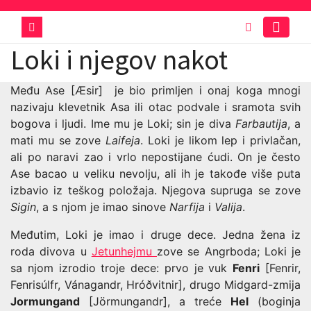
Skip
to
content
Loki i njegov nakot
Među Ase [Æsir] je bio primljen i onaj koga mnogi
nazivaju klevetnik Asa ili otac podvale i sramota svih
bogova i ljudi. Ime mu je Loki; sin je diva
Farbautija
, a
mati mu se zove
Laifeja
. Loki je likom lep i privlačan,
ali po naravi zao i vrlo nepostijane ćudi. On je često
Ase bacao u veliku nevolju, ali ih je takođe više puta
izbavio iz teškog položaja. Njegova supruga se zove
Sigin
, a s njom je imao sinove
Narfija
i
Valija
.
Međutim, Loki je imao i druge dece. Jedna žena iz
roda divova u
Jetunhejmu
zove se Angrboda; Loki je
sa njom izrodio troje dece: prvo je vuk
Fenri
[Fenrir,
Fenrisúlfr, Vánagandr, Hróðvitnir], drugo Midgard-zmija
Jormungand
[Jörmungandr], a treće
Hel
(boginja