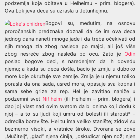
podzemlja koja obitava u Helheimu – prim. blogera).
Ova Lokijeva deca su uzrasla u Jetunhejmu.
Bogovi su, međutim, na osnovu
proročanskih predznaka doznali da će im ova deca
jednog dana naneti mnoge jade i da treba očekivati od
njih mnoga zla zbog nasleđa po majci, ali još više
zbog nesreće zbog nasleđa po ocu. Zato je
Odin
poslao bogove deci, s naređenjem da ih dovedu
njemu; a kada su deca došla, bacio je zmiju u duboko
more koje okružuje sve zemlje. Zmija je u njemu toliko
porasla da ona sada, usred mora, opasuje sva kopna i
sama sebe grize za rep. Hel je zavitlao naniže u
podzemni svet
Niflheim
(ili Helheim – prim. blogera) i
dao joj vlast nad ovim svetom da bi onima koji dođu k
njoj – a to su ljudi koji umru od bolesti ili starosti* –
odredila boravište. Hel tu ima veliko stanište; zidovi su
bezmerno visoki, a vratnice široke. Dvorana se zove
„Mučitelj“, „glad“ njena činija, „oskudica“ njen nož; njen