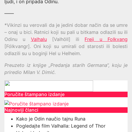
ljudi, i on pripada Odinu.
——
*Vikinzi su verovali da je jedini dobar način da se umre
– onaj u bici. Ratnici koji su pali u bitkama odlazili su ili
Odinu u
Valhalu
[Valhöll] ili
Freji u Folkvang
[Fólkvangr]. Oni koji su umirali od starosti ili bolesti
odlazili su u boginji Hel u Helheim.
Preuzeto iz knjige „Predanja starih Germana“, koju je
priredio Milan V. Dimić.
Poručite štampano izdanje
Najnoviji članci
Kako je Odin naučio tajnu Runa
Pogledajte film Valhalla: Legend of Thor