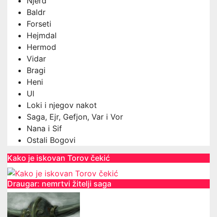
Njerd
Baldr
Forseti
Hejmdal
Hermod
Vidar
Bragi
Heni
Ul
Loki i njegov nakot
Saga, Ejr, Gefjon, Var i Vor
Nana i Sif
Ostali Bogovi
Kako je iskovan Torov čekić
Draugar: nemrtvi žitelji saga