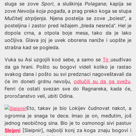
sluga se zove
Spori
, a sluškinja
Polagana
; kapija se
zove
Nevolja koja pogađa
, a prag preko koga se stupa
Mučitelj strpljenja
. Njena postelja se zove „bolest“, a
posteljina i zastor pred ležajem „bleda nesreća“. Hel je
dopola crna, a otpola boje mesa, tako da je lako
uočljiva. Glava joj je uvek oborena naniže i uopšte je
strašna kad se pogleda.
Vuka su Asi uzgojili kod sebe, a samo se
Tir
usuđivao
da ga hrani. Pošto su bogovi videli koliko je rastao
svakog dana i pošto su svi predznaci nagoveštavali da
će im doneti grdnu nevolju,
odlučili su da ga svežu
.
Fenri će ostati svezan sve do Ragnareka, kada će,
proročanstvo veli, ubiti Odina.
Eto, takav je bio Lokijev čudnovat nakot, a
ogromna je snaga te dece. Imao je on, međutim, još
jednog neobičnog sina. Bio je to osmonogi sivi pastuv
Slejpni
[Sleipnir], najbolji konj za koga znaju bogovi i