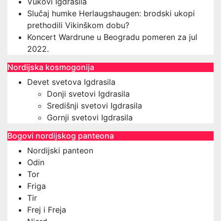
Vukovi Igdrasila
Slučaj humke Herlaugshaugen: brodski ukopi
prethodili Vikinškom dobu?
Koncert Wardrune u Beogradu pomeren za jul
2022.
Nordijska kosmogonija
Devet svetova Igdrasila
Donji svetovi Igdrasila
Središnji svetovi Igdrasila
Gornji svetovi Igdrasila
Bogovi nordijskog panteona
Nordijski panteon
Odin
Tor
Friga
Tir
Frej i Freja