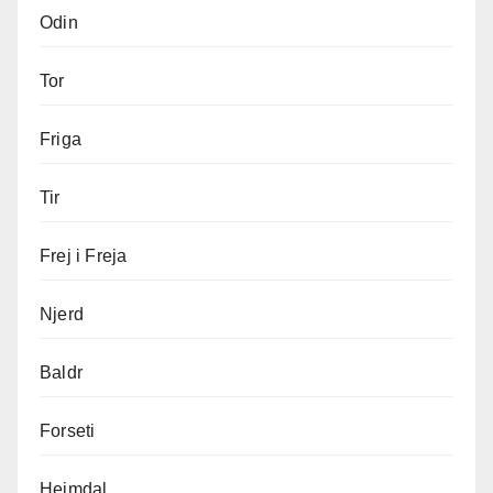
Odin
Tor
Friga
Tir
Frej i Freja
Njerd
Baldr
Forseti
Hejmdal