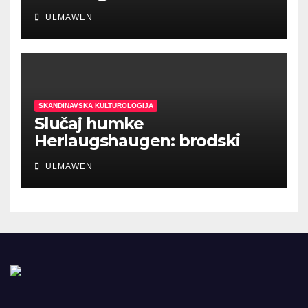
ULMAWEN
SKANDINAVSKA KULTUROLOGIJA
Slučaj humke
Herlaugshaugen: brodski
ukopi prethodili Vikinškom
ULMAWEN
dobu?