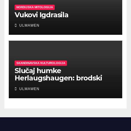
NORDIJSKA MITOLOGIJA
Vukovi Igdrasila
ULMAWEN
SKANDINAVSKA KULTUROLOGIJA
Slučaj humke
Herlaugshaugen: brodski
ukopi prethodili Vikinškom
ULMAWEN
dobu?