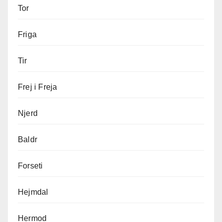
Tor
Friga
Tir
Frej i Freja
Njerd
Baldr
Forseti
Hejmdal
Hermod