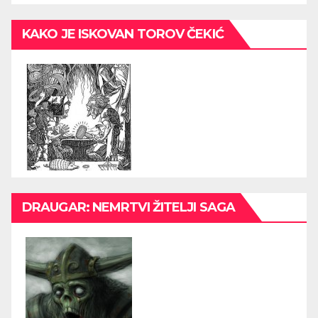
KAKO JE ISKOVAN TOROV ČEKIĆ
DRAUGAR: NEMRTVI ŽITELJI SAGA