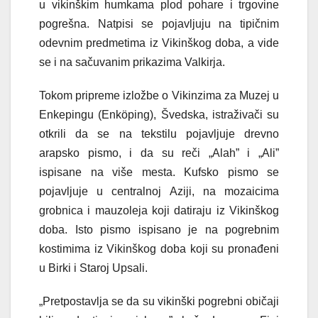
u vikinškim humkama plod pohare i trgovine
pogrešna. Natpisi se pojavljuju na tipičnim
odevnim predmetima iz Vikinškog doba, a vide
se i na sačuvanim prikazima Valkirja.
Tokom pripreme izložbe o Vikinzima za Muzej u
Enkepingu (Enköping), Švedska, istraživači su
otkrili da se na tekstilu pojavljuje drevno
arapsko pismo, i da su reči „Alah” i „Ali”
ispisane na više mesta. Kufsko pismo se
pojavljuje u centralnoj Aziji, na mozaicima
grobnica i mauzoleja koji datiraju iz Vikinškog
doba. Isto pismo ispisano je na pogrebnim
kostimima iz Vikinškog doba koji su pronađeni
u Birki i Staroj Upsali.
„Pretpostavlja se da su vikinški pogrebni običaji