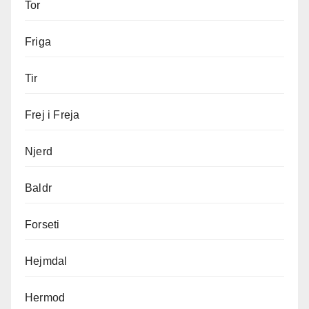
Tor
Friga
Tir
Frej i Freja
Njerd
Baldr
Forseti
Hejmdal
Hermod