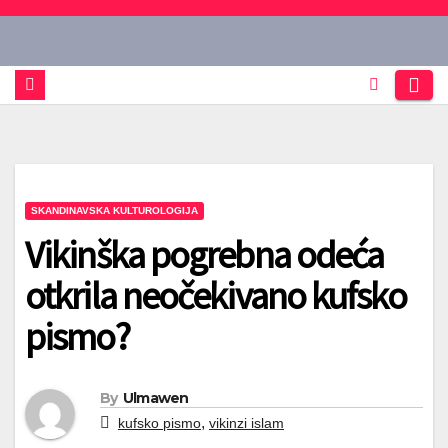
Skip
to
content
SKANDINAVSKA KULTUROLOGIJA
Vikinška pogrebna odeća
otkrila neočekivano kufsko
pismo?
By
Ulmawen
,
kufsko pismo
vikinzi islam