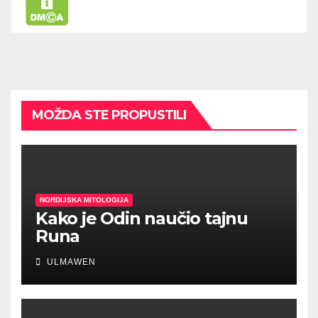
MOŽDA STE PROPUSTILI
NORDIJSKA MITOLOGIJA
Kako je Odin naučio tajnu
Runa
ULMAWEN