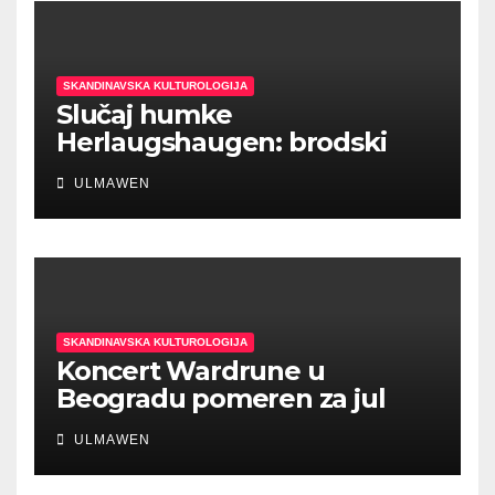
SKANDINAVSKA KULTUROLOGIJA
Slučaj humke
Herlaugshaugen: brodski
ukopi prethodili Vikinškom
ULMAWEN
dobu?
SKANDINAVSKA KULTUROLOGIJA
Koncert Wardrune u
Beogradu pomeren za jul
2022.
ULMAWEN