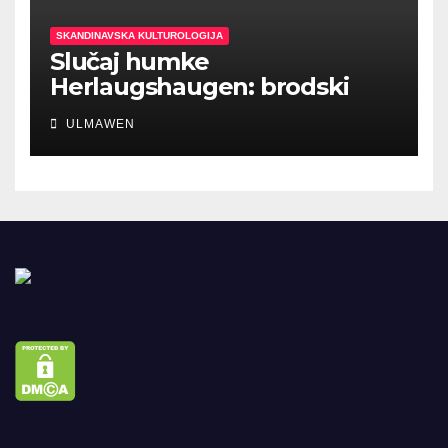
SKANDINAVSKA KULTUROLOGIJA
Slučaj humke
Herlaugshaugen: brodski
ukopi prethodili Vikinškom
ULMAWEN
dobu?