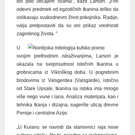
bili pod uticajem islama”, kaže Larson. „Fini
odevni predmeti od egzotičnih tkanina teško da
oslikavaju svakodnevni život pokojnika. Radije,
valja pretpostaviti da su oni prikaz vrednosti
zagrobnog života. ”
U
svojim prethodnim istraživanjima, Larson je
ukazala na sveprisutnost istočnih tkanina u
grobnicama iz Vikinškog doba. U pogrebnim
brodovima iz Valsgerdea (Valsgärde), istočno
od Stare Upsale, tkanina sa istoka ima mnogo
više nego vune i lana. Analiza materijala, kao i
tehnika tkanja i dizajna, sugeriše uticaj drevne
Persije i centralne Azije.
„U Kuranu se navodi da stanovnici raja nose