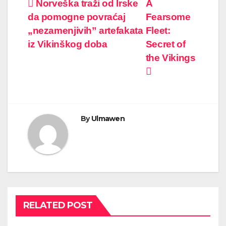
Post
Norveška traži od Irske
A
da pomogne povraćaj
Fearsome
navigation
„nezamenjivih” artefakata
Fleet:
iz Vikinškog doba
Secret of
the Vikings
By
Ulmawen
RELATED POST