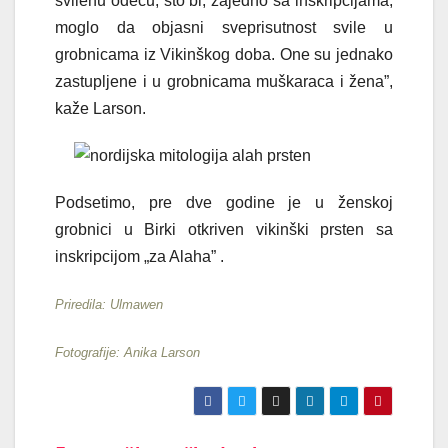
svilenu odeću, što bi, zajedno sa inskripcijama,
moglo da objasni sveprisutnost svile u
grobnicama iz Vikinškog doba. One su jednako
zastupljene i u grobnicama muškaraca i žena”,
kaže Larson.
Podsetimo, pre dve godine je u ženskoj
grobnici u Birki otkriven vikinški prsten sa
inskripcijom „za Alaha” .
Priredila: Ulmawen
Fotografije: Anika Larson