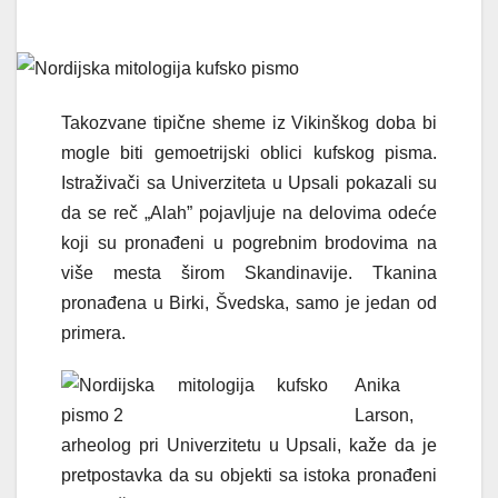
Takozvane tipične sheme iz Vikinškog doba bi
mogle biti gemoetrijski oblici kufskog pisma.
Istraživači sa Univerziteta u Upsali pokazali su
da se reč „Alah” pojavljuje na delovima odeće
koji su pronađeni u pogrebnim brodovima na
više mesta širom Skandinavije. Tkanina
pronađena u Birki, Švedska, samo je jedan od
primera.
Anika
Larson,
arheolog pri Univerzitetu u Upsali, kaže da je
pretpostavka da su objekti sa istoka pronađeni