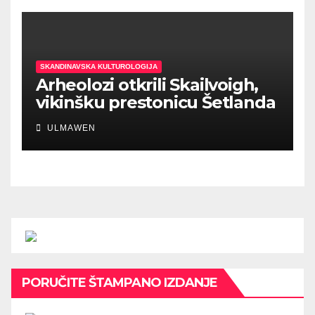
SKANDINAVSKA KULTUROLOGIJA
Arheolozi otkrili Skailvoigh,
vikinšku prestonicu Šetlanda
ULMAWEN
PORUČITE ŠTAMPANO IZDANJE