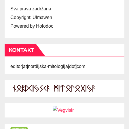
Sva prava zadržana.
Copyright: Ulmawen
Powered by Holodoc
KONTAKT
editor[at]nordijska-mitologija[dot]com