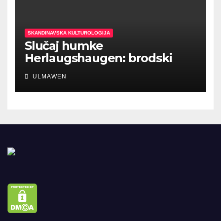
SKANDINAVSKA KULTUROLOGIJA
Slučaj humke
Herlaugshaugen: brodski
ukopi prethodili Vikinškom
ULMAWEN
dobu?