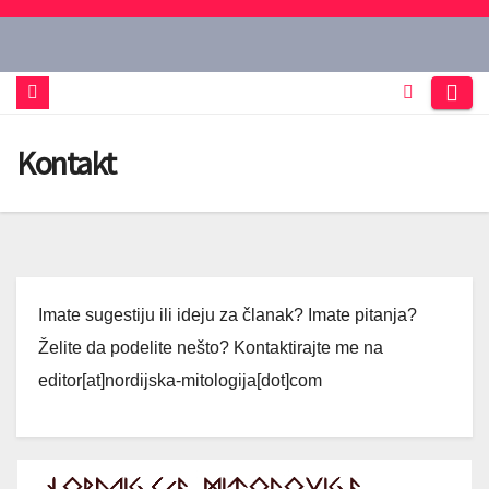
Skip
to
content
Kontakt
Imate sugestiju ili ideju za članak? Imate pitanja?
Želite da podelite nešto? Kontaktirajte me na
editor[at]nordijska-mitologija[dot]com