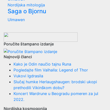
Nordijska mitologija
Saga o Bjornu
Ulmawen
Poručite štampano izdanje
Najnoviji članci
Kako je Odin naučio tajnu Runa
Pogledajte film Valhalla: Legend of Thor
Vukovi Igdrasila
Slučaj humke Herlaugshaugen: brodski ukopi
prethodili Vikinškom dobu?
Koncert Wardrune u Beogradu pomeren za jul
2022.
Nordijska kosmogonija