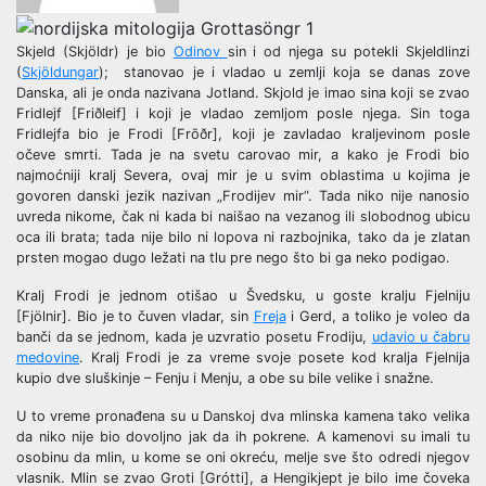
Skjeld (Skjöldr) je bio
Odinov
sin i od njega su potekli Skjeldlinzi
(
Skjöldungar
); stanovao je i vladao u zemlji koja se danas zove
Danska, ali je onda nazivana Jotland. Skjold je imao sina koji se zvao
Fridlejf [Friðleif] i koji je vladao zemljom posle njega. Sin toga
Fridlejfa bio je Frodi [Frōðr], koji je zavladao kraljevinom posle
očeve smrti. Tada je na svetu carovao mir, a kako je Frodi bio
najmoćniji kralj Severa, ovaj mir je u svim oblastima u kojima je
govoren danski jezik nazivan „Frodijev mir“. Tada niko nije nanosio
uvreda nikome, čak ni kada bi naišao na vezanog ili slobodnog ubicu
oca ili brata; tada nije bilo ni lopova ni razbojnika, tako da je zlatan
prsten mogao dugo ležati na tlu pre nego što bi ga neko podigao.
Kralj Frodi je jednom otišao u Švedsku, u goste kralju Fjelniju
[Fjölnir]. Bio je to čuven vladar, sin
Freja
i Gerd, a toliko je voleo da
banči da se jednom, kada je uzvratio posetu Frodiju,
udavio u čabru
medovine
. Kralj Frodi je za vreme svoje posete kod kralja Fjelnija
kupio dve sluškinje – Fenju i Menju, a obe su bile velike i snažne.
U to vreme pronađena su u Danskoj dva mlinska kamena tako velika
da niko nije bio dovoljno jak da ih pokrene. A kamenovi su imali tu
osobinu da mlin, u kome se oni okreću, melje sve što odredi njegov
vlasnik. Mlin se zvao Groti [Grótti], a Hengikjept je bilo ime čoveka