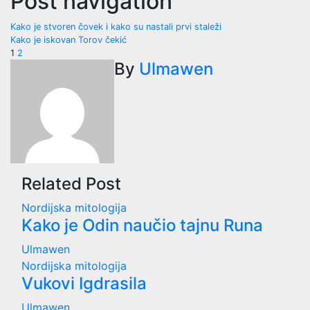
Post navigation
Kako je stvoren čovek i kako su nastali prvi staleži
Kako je iskovan Torov čekić
1
2
By
Ulmawen
Related Post
Nordijska mitologija
Kako je Odin naučio tajnu Runa
Ulmawen
Nordijska mitologija
Vukovi Igdrasila
Ulmawen