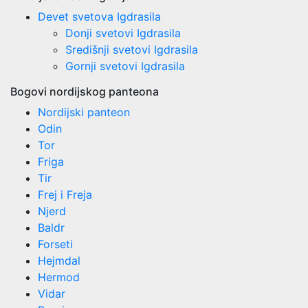
Devet svetova Igdrasila
Donji svetovi Igdrasila
Središnji svetovi Igdrasila
Gornji svetovi Igdrasila
Bogovi nordijskog panteona
Nordijski panteon
Odin
Tor
Friga
Tir
Frej i Freja
Njerd
Baldr
Forseti
Hejmdal
Hermod
Vidar