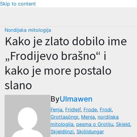
Skip to content
Nordijska mitologija
Kako je zlato dobilo ime
„Frodijevo brašno“ i
kako je more postalo
slano
By
Ulmawen
Fenja
,
Fridlejf
,
Frode
,
Frodi
,
Grottasöngr
,
Menja
,
nordijska
mitologija
,
pesma o Grotiju
,
Skjeld
,
Skjeldlinzi
,
Skjöldungar