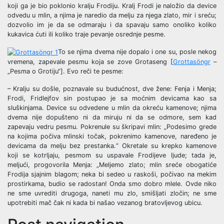
koji ga je bio poklonio kralju Frodiju. Kralj Frodi je naložio da device
odvedu u mlin, a njima je naredio da melju za njega zlato, mir i sreću;
dozvolio im je da se odmaraju i da spavaju samo onoliko koliko
kukavica ćuti ili koliko traje pevanje osrednje pesme.
To se njima dvema nije dopalo i one su, posle nekog
vremena, zapevale pesmu koja se zove Grotaseng [
Grottasöngr
–
„Pesma o Grotiju“]. Evo reči te pesme:
– Kralju su došle, poznavale su budućnost, dve žene: Fenja i Menja;
Frodi, Fridlejfov sin postupao je sa moćnim devicama kao sa
sluškinjama. Device su odvedene u mlin da okreću kamenove; njima
dvema nije dopušteno ni da miruju ni da se odmore, sem kad
zapevaju vedru pesmu. Pokrenule su škripavi mlin: „Podesimo grede
na kojima počiva mlinski točak, pokrenimo kamenove, naređeno je
devicama da melju bez prestanka.“ Okretale su krepko kamenove
koji se kotrljaju, pesmom su uspavale Frodijeve ljude; tada je,
meljući, progovorila Menja: „Meljemo zlato; mlin sreće obogatiće
Frodija sjajnim blagom; neka bi sedeo u raskoši, počivao na mekim
prostirkama, budio se radostan! Onda smo dobro mlele. Ovde niko
ne sme uvrediti drugoga, naneti mu zlo, smišljati zločin; ne sme
upotrebiti mač čak ni kada bi našao vezanog bratovljevog ubicu.