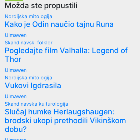
Možda ste propustili
Nordijska mitologija
Kako je Odin naučio tajnu Runa
Ulmawen
Skandinavski folklor
Pogledajte film Valhalla: Legend of
Thor
Ulmawen
Nordijska mitologija
Vukovi Igdrasila
Ulmawen
Skandinavska kulturologija
Slučaj humke Herlaugshaugen:
brodski ukopi prethodili Vikinškom
dobu?
Ulmawen