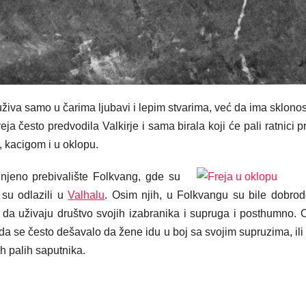
živa samo u čarima ljubavi i lepim stvarima, već da ima sklonost
a često predvodila Valkirje i sama birala koji će pali ratnici pr
, kacigom i u oklopu.
u njeno prebivalište Folkvang, gde su
i su odlazili u
Valhalu
. Osim njih, u Folkvangu su bile dobrod
 da uživaju društvo svojih izabranika i supruga i posthumno. 
da se često dešavalo da žene idu u boj sa svojim supruzima, ili
h palih saputnika.