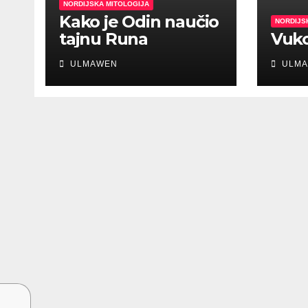
NORDIJSKA MITOLOGIJA
Kako je Odin naučio
NORDIJS
tajnu Runa
Vuko
ULMAWEN
ULMA