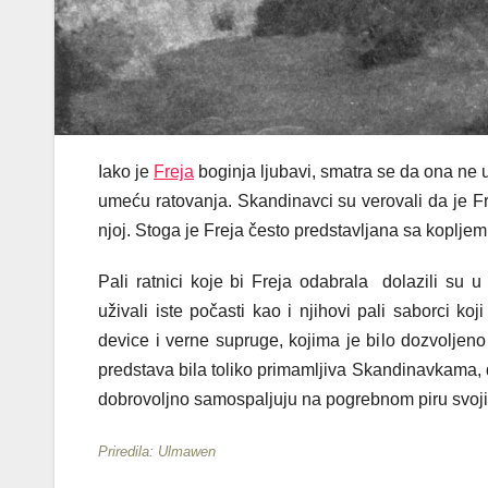
Iako je
Freja
boginja ljubavi, smatra se da ona ne u
umeću ratovanja. Skandinavci su verovali da je Frej
njoj. Stoga je Freja često predstavljana sa kopljem
Pali ratnici koje bi Freja odabrala dolazili su 
uživali iste počasti kao i njihovi pali saborci koj
device i verne supruge, kojima je bilo dozvoljeno
predstava bila toliko primamljiva Skandinavkama, 
dobrovoljno samospaljuju na pogrebnom piru svoji
Priredila: Ulmawen