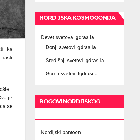
NORDIJSKA KOSMOGONIJA
Devet svetova Igdrasila
Donji svetovi Igdrasila
i i ka
ipasti
Središnji svetovi Igdrasila
Gornji svetovi Igdrasila
ošle i
Ova je
BOGOVI NORDIJSKOG
 da se
PANTEONA
Nordijski panteon