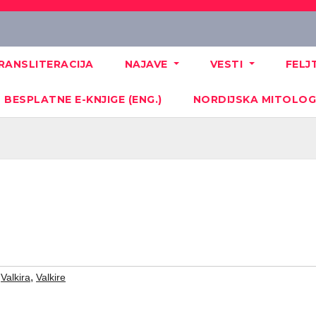
RANSLITERACIJA
NAJAVE
VESTI
FEL
BESPLATNE E-KNJIGE (ENG.)
NORDIJSKA MITOLOGI
,
,
Valkira
Valkire