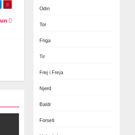
Odin
Idun
Tor
Friga
Tir
Frej i Freja
Njerd
Baldr
Forseti