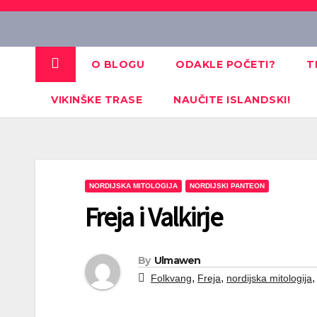
Skip
to
content
O BLOGU
ODAKLE POČETI?
T
VIKINŠKE TRASE
NAUČITE ISLANDSKI!
NORDIJSKA MITOLOGIJA
NORDIJSKI PANTEON
Freja i Valkirje
By
Ulmawen
,
,
Folkvang
Freja
nordijska mitologija