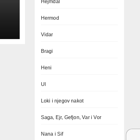
Hejmdal
Hermod
Vidar
Bragi
Heni
Ul
Loki i njegov nakot
Saga, Ejr, Gefjon, Var i Vor
Nana i Sif