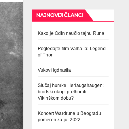
NAJNOVIJI ČLANCI
Kako je Odin naučio tajnu Runa
Pogledajte film Valhalla: Legend
of Thor
Vukovi Igdrasila
Slučaj humke Herlaugshaugen:
brodski ukopi prethodili
Vikinškom dobu?
Koncert Wardrune u Beogradu
pomeren za jul 2022.